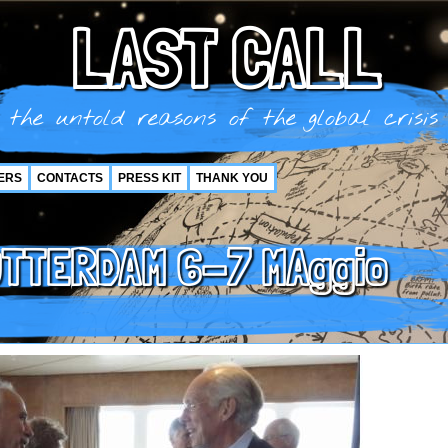
LAST CALL
the untold reasons of the global crisis
ERS
CONTACTS
PRESS KIT
THANK YOU
OTTERDAM 6-7 MAggio