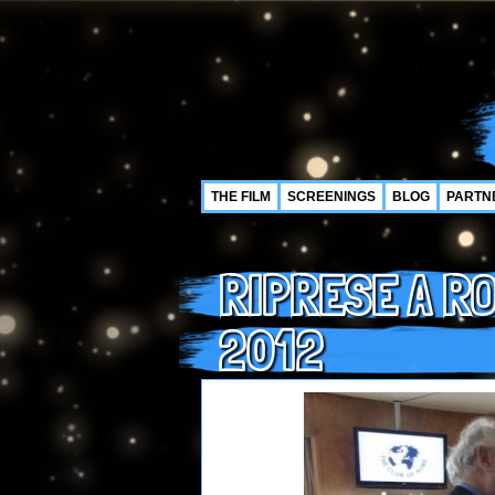
THE FILM
SCREENINGS
BLOG
PARTN
RIPRESE A R
2012