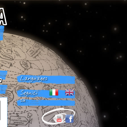
A
,
Languages
Seguici
su