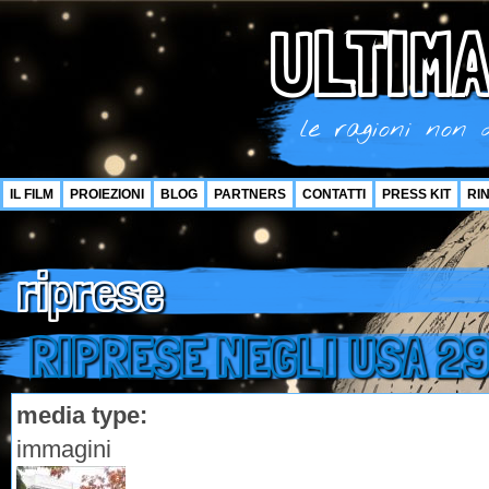
ULTIMA
le ragioni non d
IL FILM
PROIEZIONI
BLOG
PARTNERS
CONTATTI
PRESS KIT
RI
riprese
RIPRESE NEGLI USA 29
media type:
immagini